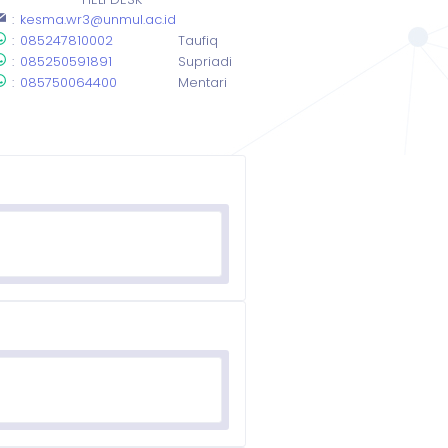
:
kesma.wr3@unmul.ac.id
:
085247810002
Taufiq
:
085250591891
Supriadi
:
085750064400
Mentari