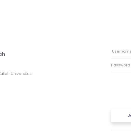
ah
uliah Universitas
J